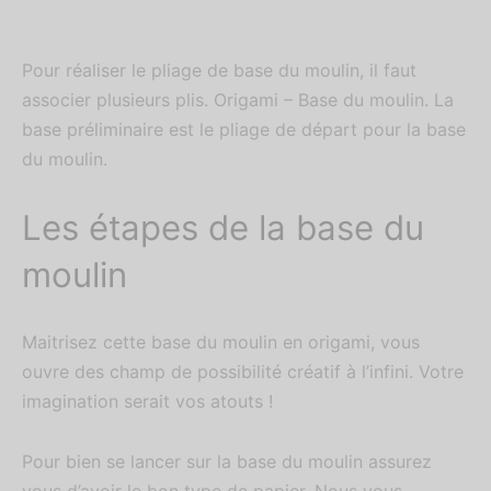
Pour réaliser le pliage de base du moulin, il faut
associer plusieurs plis. Origami – Base du moulin. La
base préliminaire est le pliage de départ pour la base
du moulin.
Les étapes de la base du
moulin
Maitrisez cette base du moulin en origami, vous
ouvre des champ de possibilité créatif à l’infini. Votre
imagination serait vos atouts !
Pour bien se lancer sur la base du moulin assurez