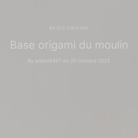
BASES ORIGAMI
Base origami du moulin
By
admin9497
on 20 octobre 2022