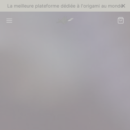
La meilleure plateforme dédiée à l'origami au monde
réateurs
ases
echniques
odèles
stes
 préliminaire origami
nique origami traditionnel
aux et créatures
urs
 de la bombe à eau
nique Origami Minimaliste
ration
eurs
 origami du poisson
ts et gadgets
gners
 origami blintzée du poisson
sonnages