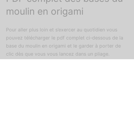
moulin en origami
Pour aller plus loin et s’exercer au quotidien vous
pouvez télécharger le pdf complet ci-dessous de la
base du moulin en origami et le garder à porter de
clic dès que vous vous lancez dans un pliage.
Télécharger le pdf complet
Base-du-moulin
Télécharger
Comprendre les
interactions entre les bases
d’origami