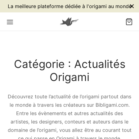
La meilleure plateforme dédiée à l'origami au monde
Catégorie :
Actualités
réateurs
ases
echniques
odèles
Origami
stes
 préliminaire origami
nique origami traditionnel
aux et créatures
urs
 de la bombe à eau
nique Origami Minimaliste
ration
Découvrez toute l’actualité de l’origami partout dans
le monde à travers les créateurs sur Bibligami.com.
eurs
 origami du poisson
ts et gadgets
Entre les évènements et autres actualités des
artistes, les designers, conteurs et auteurs dans le
gners
 origami blintzée du poisson
sonnages
domaine de l’origami, vous allez être au courant tout
ce qui passe en Origami à travers le monde.