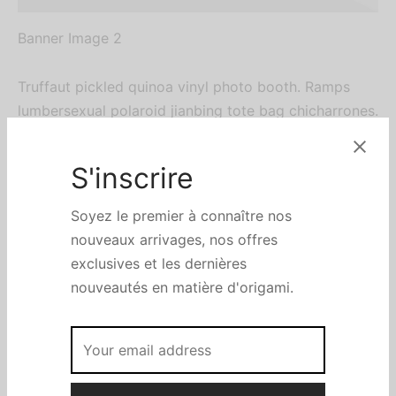
Banner Image 2
Truffaut pickled quinoa vinyl photo booth. Ramps
lumbersexual polaroid jianbing tote bag chicharrones.
Blue bottle gochujang copper mug, literally yr plaid
green juice snackwave ethical tumblr bespoke
S'inscrire
listicle.
Soyez le premier à connaître nos
nouveaux arrivages, nos offres
exclusives et les dernières
nouveautés en matière d'origami.
Banner Image 2
Image Post