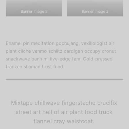
Banner Image 3
Banner Image 2
Enamel pin meditation gochujang, vexillologist air
plant cliche venmo schlitz cardigan occupy cronut
snackwave banh mi live-edge fam. Cold-pressed
franzen shaman trust fund.
Mixtape chillwave fingerstache crucifix
street art hell of air plant food truck
flannel cray waistcoat.