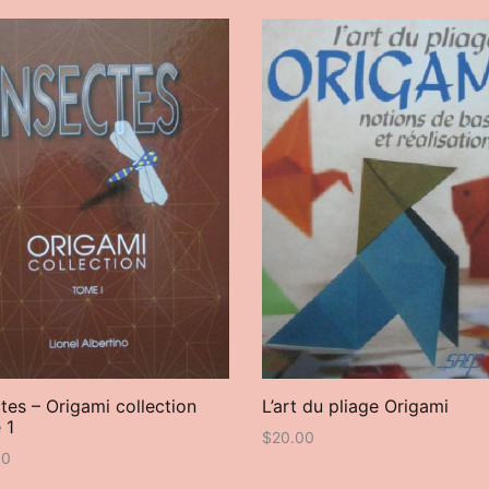
tes – Origami collection
L’art du pliage Origami
 1
$
20.00
00