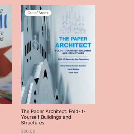
Out of Stock
The Paper Architect: Fold-It-
Le grand livr
Yourself Buildings and
$
20.00
Structures
$
20.00