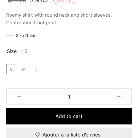
$
24.00
$
19.00
21
%
Off
Roomy shirt with round neck and short sleeves.
Contrasting front print.
Size Guide
Size
: S
S
M
L
Add to cart
Ajouter à la liste d’envies